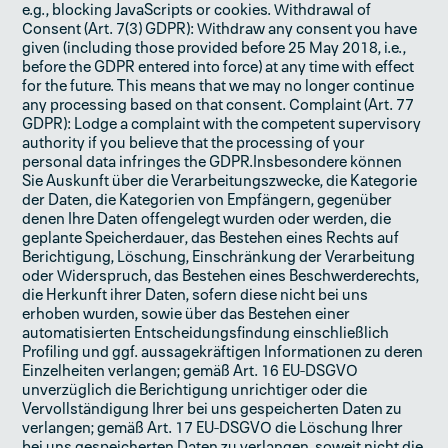
e.g., blocking JavaScripts or cookies. Withdrawal of
Consent (Art. 7(3) GDPR): Withdraw any consent you have
given (including those provided before 25 May 2018, i.e.,
before the GDPR entered into force) at any time with effect
for the future. This means that we may no longer continue
any processing based on that consent. Complaint (Art. 77
GDPR): Lodge a complaint with the competent supervisory
authority if you believe that the processing of your
personal data infringes the GDPR.Insbesondere können
Sie Auskunft über die Verarbeitungszwecke, die Kategorie
der Daten, die Kategorien von Empfängern, gegenüber
denen Ihre Daten offengelegt wurden oder werden, die
geplante Speicherdauer, das Bestehen eines Rechts auf
Berichtigung, Löschung, Einschränkung der Verarbeitung
oder Widerspruch, das Bestehen eines Beschwerderechts,
die Herkunft ihrer Daten, sofern diese nicht bei uns
erhoben wurden, sowie über das Bestehen einer
automatisierten Entscheidungsfindung einschließlich
Profiling und ggf. aussagekräftigen Informationen zu deren
Einzelheiten verlangen; gemäß Art. 16 EU-DSGVO
unverzüglich die Berichtigung unrichtiger oder die
Vervollständigung Ihrer bei uns gespeicherten Daten zu
verlangen; gemäß Art. 17 EU-DSGVO die Löschung Ihrer
bei uns gespeicherten Daten zu verlangen, soweit nicht die