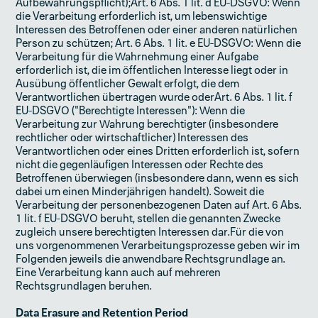
Aufbewahrungspflicht);Art. 6 Abs. 1 lit. d EU-DSGVO: Wenn
die Verarbeitung erforderlich ist, um lebenswichtige
Interessen des Betroffenen oder einer anderen natürlichen
Person zu schützen; Art. 6 Abs. 1 lit. e EU-DSGVO: Wenn die
Verarbeitung für die Wahrnehmung einer Aufgabe
erforderlich ist, die im öffentlichen Interesse liegt oder in
Ausübung öffentlicher Gewalt erfolgt, die dem
Verantwortlichen übertragen wurde oderArt. 6 Abs. 1 lit. f
EU-DSGVO ("Berechtigte Interessen"): Wenn die
Verarbeitung zur Wahrung berechtigter (insbesondere
rechtlicher oder wirtschaftlicher) Interessen des
Verantwortlichen oder eines Dritten erforderlich ist, sofern
nicht die gegenläufigen Interessen oder Rechte des
Betroffenen überwiegen (insbesondere dann, wenn es sich
dabei um einen Minderjährigen handelt). Soweit die
Verarbeitung der personenbezogenen Daten auf Art. 6 Abs.
1 lit. f EU-DSGVO beruht, stellen die genannten Zwecke
zugleich unsere berechtigten Interessen dar.Für die von
uns vorgenommenen Verarbeitungsprozesse geben wir im
Folgenden jeweils die anwendbare Rechtsgrundlage an.
Eine Verarbeitung kann auch auf mehreren
Rechtsgrundlagen beruhen.
Data Erasure and Retention Period