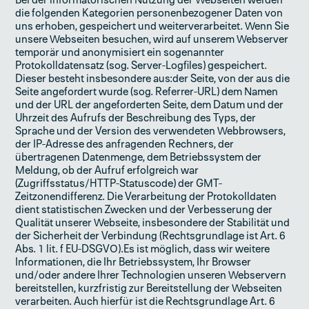
Bei der informatorischen Nutzung der Webseiten werden
die folgenden Kategorien personenbezogener Daten von
uns erhoben, gespeichert und weiterverarbeitet. Wenn Sie
unsere Webseiten besuchen, wird auf unserem Webserver
temporär und anonymisiert ein sogenannter
Protokolldatensatz (sog. Server-Logfiles) gespeichert.
Dieser besteht insbesondere aus:der Seite, von der aus die
Seite angefordert wurde (sog. Referrer-URL) dem Namen
und der URL der angeforderten Seite, dem Datum und der
Uhrzeit des Aufrufs der Beschreibung des Typs, der
Sprache und der Version des verwendeten Webbrowsers,
der IP-Adresse des anfragenden Rechners, der
übertragenen Datenmenge, dem Betriebssystem der
Meldung, ob der Aufruf erfolgreich war
(Zugriffsstatus/HTTP-Statuscode) der GMT-
Zeitzonendifferenz. Die Verarbeitung der Protokolldaten
dient statistischen Zwecken und der Verbesserung der
Qualität unserer Webseite, insbesondere der Stabilität und
der Sicherheit der Verbindung (Rechtsgrundlage ist Art. 6
Abs. 1 lit. f EU-DSGVO).Es ist möglich, dass wir weitere
Informationen, die Ihr Betriebssystem, Ihr Browser
und/oder andere Ihrer Technologien unseren Webservern
bereitstellen, kurzfristig zur Bereitstellung der Webseiten
verarbeiten. Auch hierfür ist die Rechtsgrundlage Art. 6