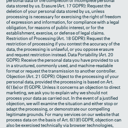
personal data or the completion of incomplete personal
data stored by us. Erasure (Art. 17 GDPR): Request the
deletion of your personal data stored by us, unless
processing is necessary for exercising the right of freedom
of expression and information, for compliance with a legal
obligation, for reasons of public interest, or for the
establishment, exercise, or defense of legal claims.
Restriction of Processing (Art. 18 GDPR): Request the
restriction of processing if you contest the accuracy of the
data, the processing is unlawful, or you oppose erasure
and request restriction instead. Data Portability (Art. 20
GDPR): Receive the personal data you have provided to us
in a structured, commonly used, and machine-readable
format or request the transmission to another controller.
Objection (Art. 21 GDPR): Object to the processing of your
personal data, provided the processing is based on Art.
6(1)(e) or (f) GDPR. Unless it concerns an objection to direct
marketing, we ask you to explain why we should not
process your data as carried out. In the event of a justified
objection, we will examine the situation and either stop or
adapt the processing, or demonstrate our compelling
legitimate grounds. For many services on our website that
process data on the basis of Art. 6(1)(f) GDPR, objection can
also be exercised technically via browser technologies,