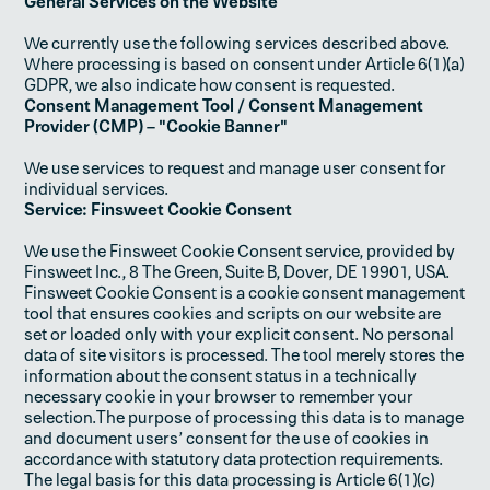
General Services on the Website
We currently use the following services described above.
Where processing is based on consent under Article 6(1)(a)
GDPR, we also indicate how consent is requested.
Consent Management Tool / Consent Management
Provider (CMP) – "Cookie Banner"
We use services to request and manage user consent for
individual services.
Service: Finsweet Cookie Consent
We use the Finsweet Cookie Consent service, provided by
Finsweet Inc., 8 The Green, Suite B, Dover, DE 19901, USA.
Finsweet Cookie Consent is a cookie consent management
tool that ensures cookies and scripts on our website are
set or loaded only with your explicit consent. No personal
data of site visitors is processed. The tool merely stores the
information about the consent status in a technically
necessary cookie in your browser to remember your
selection.The purpose of processing this data is to manage
and document users’ consent for the use of cookies in
accordance with statutory data protection requirements.
The legal basis for this data processing is Article 6(1)(c)