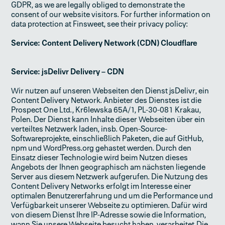
GDPR, as we are legally obliged to demonstrate the
consent of our website visitors. For further information on
data protection at Finsweet, see their privacy policy:
Service: Content Delivery Network (CDN) Cloudflare
Service: jsDelivr Delivery – CDN
Wir nutzen auf unseren Webseiten den Dienst jsDelivr, ein
Content Delivery Network. Anbieter des Dienstes ist die
Prospect One Ltd., Kr6Iewska 65A/1, PL-30-081 Krakau,
Polen. Der Dienst kann Inhalte dieser Webseiten über ein
verteiltes Netzwerk laden, insb. Open-Source­
Softwareprojekte, einschließlich Paketen, die auf GitHub,
npm und WordPress.org gehastet werden. Durch den
Einsatz dieser Technologie wird beim Nutzen dieses
Angebots der Ihnen geographisch am nächsten liegende
Server aus diesem Netzwerk aufgerufen. Die Nutzung des
Content Delivery Networks erfolgt im Interesse einer
optimalen Benutzererfahrung und um die Performance und
Verfügbarkeit unserer Webseite zu optimieren. Dafür wird
von diesem Dienst Ihre IP-Adresse sowie die Information,
wann Sie unsere Webseite besucht haben, verarbeitet.Die