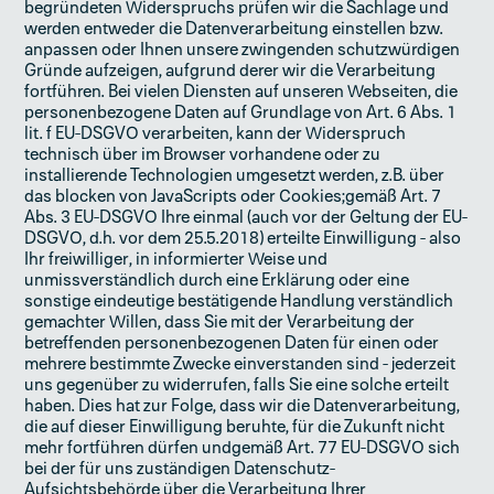
begründeten Widerspruchs prüfen wir die Sachlage und
werden entweder die Datenverarbeitung einstellen bzw.
anpassen oder Ihnen unsere zwingenden schutzwürdigen
Gründe aufzeigen, aufgrund derer wir die Verarbeitung
fortführen. Bei vielen Diensten auf unseren Webseiten, die
personenbezogene Daten auf Grundlage von Art. 6 Abs. 1
lit. f EU-DSGVO verarbeiten, kann der Widerspruch
technisch über im Browser vorhandene oder zu
installierende Technologien umgesetzt werden, z.B. über
das blocken von JavaScripts oder Cookies;gemäß Art. 7
Abs. 3 EU-DSGVO Ihre einmal (auch vor der Geltung der EU-
DSGVO, d.h. vor dem 25.5.2018) erteilte Einwilligung - also
Ihr freiwilliger, in informierter Weise und
unmissverständlich durch eine Erklärung oder eine
sonstige eindeutige bestätigende Handlung verständlich
gemachter Willen, dass Sie mit der Verarbeitung der
betreffenden personenbezogenen Daten für einen oder
mehrere bestimmte Zwecke einverstanden sind - jederzeit
uns gegenüber zu widerrufen, falls Sie eine solche erteilt
haben. Dies hat zur Folge, dass wir die Datenverarbeitung,
die auf dieser Einwilligung beruhte, für die Zukunft nicht
mehr fortführen dürfen undgemäß Art. 77 EU-DSGVO sich
bei der für uns zuständigen Datenschutz-
Aufsichtsbehörde über die Verarbeitung Ihrer