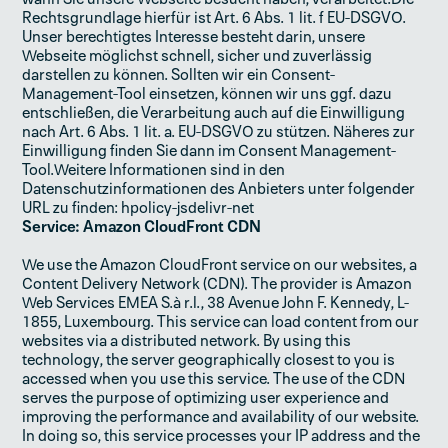
Rechtsgrundlage hierfür ist Art. 6 Abs. 1 lit. f EU-DSGVO.
Unser berechtigtes Interesse besteht darin, unsere
Webseite möglichst schnell, sicher und zuverlässig
darstellen zu können. Sollten wir ein Consent-
Management-Tool einsetzen, können wir uns ggf. dazu
entschließen, die Verarbeitung auch auf die Einwilligung
nach Art. 6 Abs. 1 lit. a. EU-DSGVO zu stützen. Näheres zur
Einwilligung finden Sie dann im Consent­ Management-
Tool.Weitere Informationen sind in den
Datenschutzinformationen des Anbieters unter folgender
URL zu finden: hpolicy-jsdelivr-net‍
Service: Amazon CloudFront CDN
We use the Amazon CloudFront service on our websites, a
Content Delivery Network (CDN). The provider is Amazon
Web Services EMEA S.à r.l., 38 Avenue John F. Kennedy, L-
1855, Luxembourg. This service can load content from our
websites via a distributed network. By using this
technology, the server geographically closest to you is
accessed when you use this service. The use of the CDN
serves the purpose of optimizing user experience and
improving the performance and availability of our website.
In doing so, this service processes your IP address and the