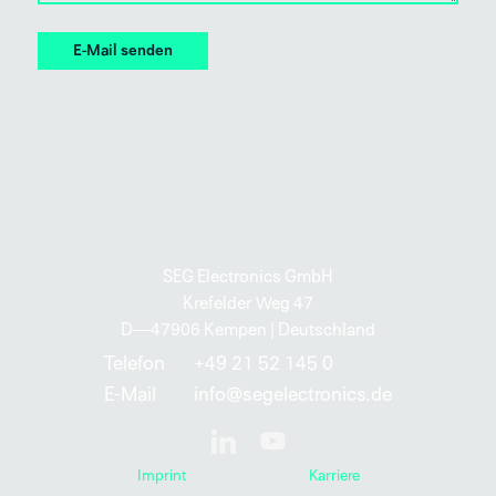
SEG Electronics GmbH
Krefelder Weg 47
D—47906 Kempen | Deutschland
Telefon
+49 21 52 145 0
E-Mail
info@segelectronics.de
Imprint
Karriere