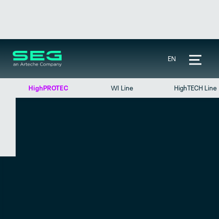
EN
HighPROTEC
WI Line
HighTECH Line