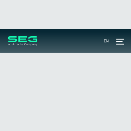
EN
ANSI-Codes
🔍